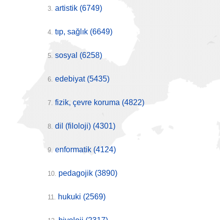
artistik
(6749)
3.
tıp, sağlık
(6649)
4.
sosyal
(6258)
5.
edebiyat
(5435)
6.
fizik, çevre koruma
(4822)
7.
dil (filoloji)
(4301)
8.
enformatik
(4124)
9.
pedagojik
(3890)
10.
hukuki
(2569)
11.