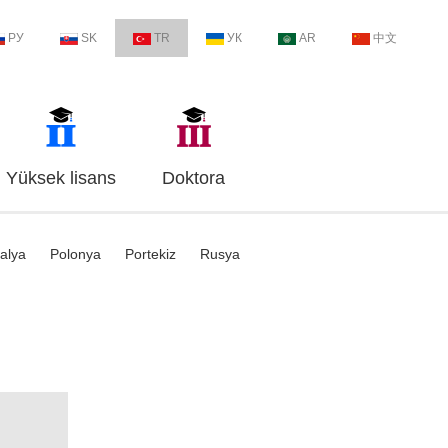
РУ
SK
TR
УК
AR
中文
Yüksek lisans
Doktora
talya
Polonya
Portekiz
Rusya