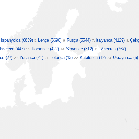
İspanyolca
(6839)
Lehçe
(5690)
Rusça
(5544)
İtalyanca
(4129)
Çek
.
5.
6.
7.
8.
İsveççe
(447)
Romence
(422)
Slovence
(312)
Macarca
(267)
13.
14.
15.
lce
(27)
Yunanca
(21)
Letonca
(13)
Katalonca
(12)
Ukraynaca
(5)
20.
21.
22.
23.