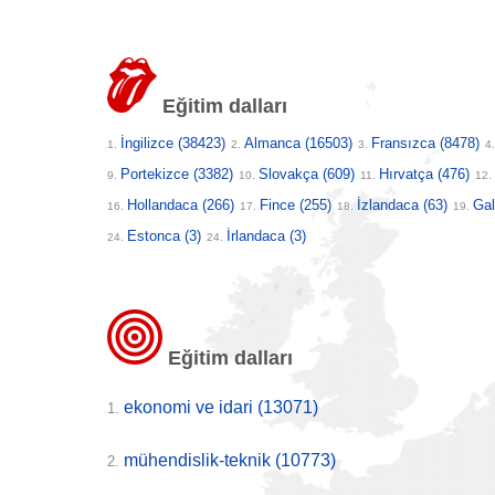
Eğitim dalları
İngilizce
(38423)
Almanca
(16503)
Fransızca
(8478)
1.
2.
3.
4
Portekizce
(3382)
Slovakça
(609)
Hırvatça
(476)
9.
10.
11.
12.
Hollandaca
(266)
Fince
(255)
İzlandaca
(63)
Ga
16.
17.
18.
19.
Estonca
(3)
İrlandaca
(3)
24.
24.
Eğitim dalları
ekonomi ve idari
(13071)
1.
mühendislik-teknik
(10773)
2.