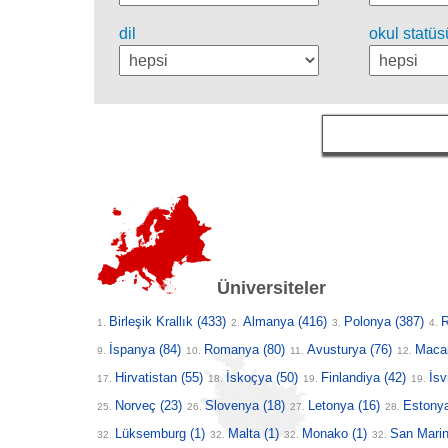
dil
okul statüs
Üniversiteler
Birleşik Krallık
(433)
Almanya
(416)
Polonya
(387)
1.
2.
3.
4.
İspanya
(84)
Romanya
(80)
Avusturya
(76)
Maca
9.
10.
11.
12.
Hirvatistan
(55)
İskoçya
(50)
Finlandiya
(42)
İsv
17.
18.
19.
19.
Norveç
(23)
Slovenya
(18)
Letonya
(16)
Estony
25.
26.
27.
28.
Lüksemburg
(1)
Malta
(1)
Monako
(1)
San Mari
32.
32.
32.
32.