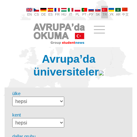
EN
CS
DE
ES
FR
HU
IT
PL
PT
РУ
SK
TR
УК
AR
中文
Avrupa’da
üniversiteler
ülke
kent
dallar grubu