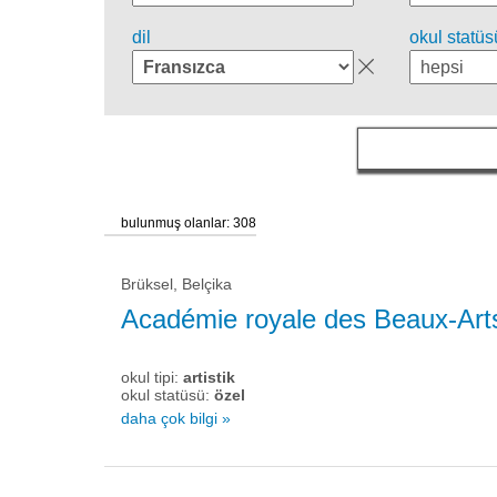
dil
okul statüs
bulunmuş olanlar: 308
Brüksel, Belçika
Académie royale des Beaux-Arts
okul tipi:
artistik
okul statüsü:
özel
daha çok bilgi »