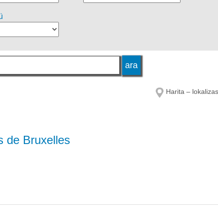
ü
Harita – lokaliza
 de Bruxelles