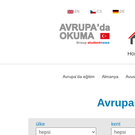
EN
CS
DE
Ho
Avrupa’da eğitim
Almanya
Avus
Avrupa’
ülke
kent