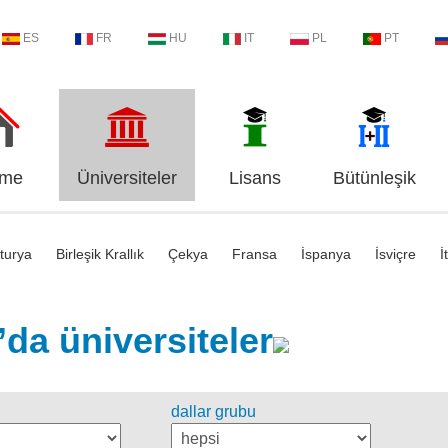
ES
FR
HU
IT
PL
PT
me
Üniversiteler
Lisans
Bütünleşik
turya
Birleşik Krallık
Çekya
Fransa
İspanya
İsviçre
İ
da üniversiteler
dallar grubu