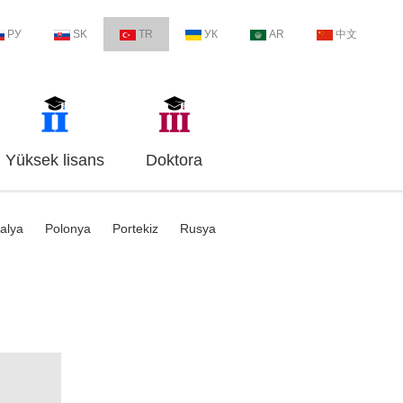
РУ
SK
TR
УК
AR
中文
Yüksek lisans
Doktora
talya
Polonya
Portekiz
Rusya