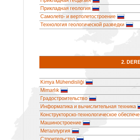
Прикладная геодезия
Прикладная геология
Самолето- и вертолетостроение
Технология геологической разведки
2. DER
Kimya Mühendisliği
Mimarlık
Градостроительство
Информатика и вычислительная техника
Конструкторско-технологическое обеспеч
Машиностроение
Металлургия
Строительство