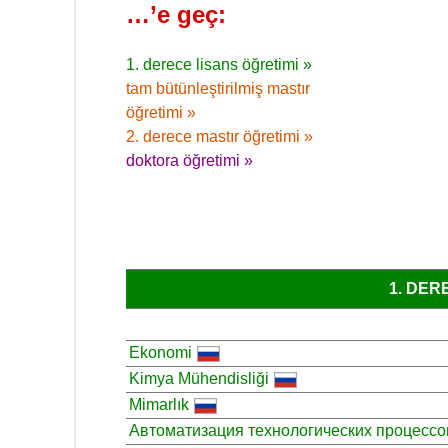
…’e geç:
1. derece lisans öğretimi »
tam bütünleştirilmiş mastır
öğretimi »
2. derece mastır öğretimi »
doktora öğretimi »
1. DER
Ekonomi
Kimya Mühendisliği
Mimarlık
Автоматизация технологических процессо