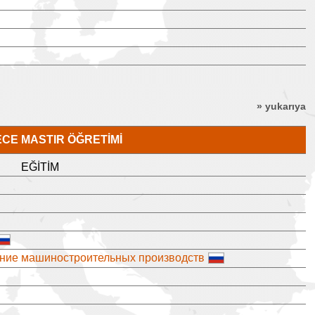
» yukarıya
ECE MASTIR ÖĞRETIMI
EĞITIM
ение машиностроительных производств