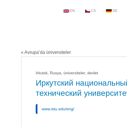
EN
CS
DE
« Avrupa’da üniversiteler
Irkutsk, Rusya, üniversiteler, devlet
Иркутский национальны
технический университе
www.istu.edu/eng/