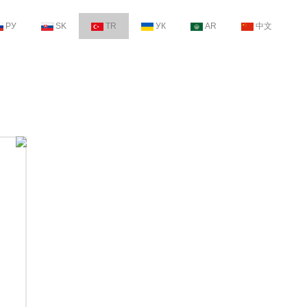
РУ
SK
TR
УК
AR
中文