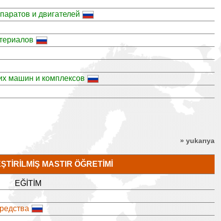
паратов и двигателей
атериалов
их машин и комплексов
» yukarıya
TIRILMIŞ MASTIR ÖĞRETIMI
EĞITIM
средства