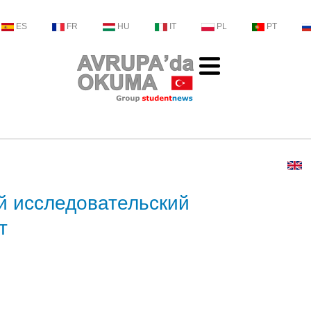
ES
FR
HU
IT
PL
PT
й исследовательский
т