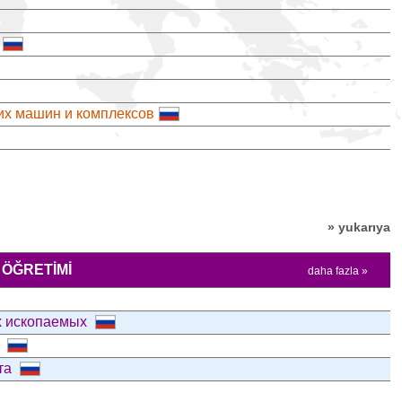
их машин и комплексов
» yukarıya
ÖĞRETIMI
daha fazla »
ых ископаемых
и
рта