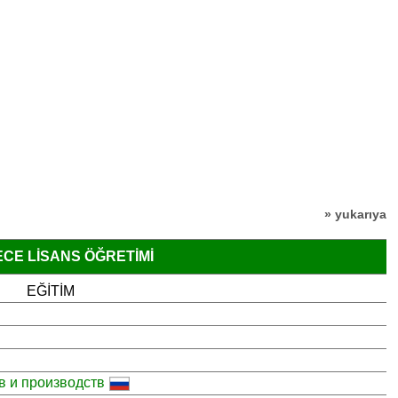
» yukarıya
ECE LISANS ÖĞRETIMI
EĞITIM
в и производств