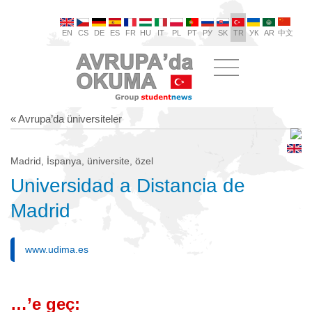
EN
CS
DE
ES
FR
HU
IT
PL
PT
РУ
SK
TR
УК
AR
中文
« Avrupa’da üniversiteler
Madrid, İspanya, üniversite, özel
Universidad a Distancia de
Madrid
www.udima.es
…’e geç: