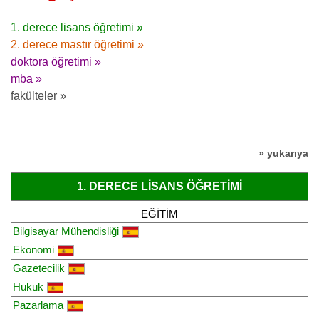
1. derece lisans öğretimi »
2. derece mastır öğretimi »
doktora öğretimi »
mba »
fakülteler »
» yukarıya
1. DERECE LISANS ÖĞRETIMI
EĞITIM
Bilgisayar Mühendisliği
Ekonomi
Gazetecilik
Hukuk
Pazarlama