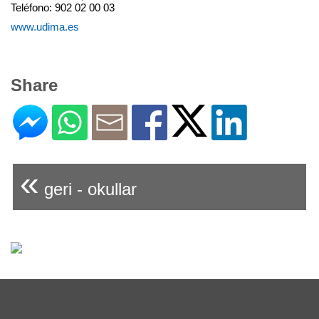
Teléfono: 902 02 00 03
www.udima.es
Share
«
geri - okullar