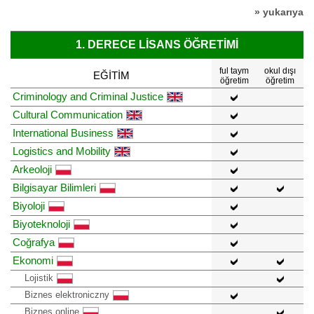
» yukarıya
1. DERECE LISANS ÖĞRETIMI
ful taym
okul dışı
EĞITIM
öğretim
öğretim
Criminology and Criminal Justice
Cultural Communication
International Business
Logistics and Mobility
Arkeoloji
Bilgisayar Bilimleri
Biyoloji
Biyoteknoloji
Coğrafya
Ekonomi
Lojistik
Biznes elektroniczny
Biznes online