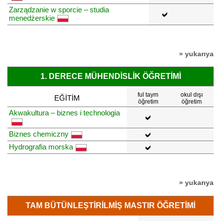
Zarządzanie w sporcie – studia
menedżerskie
» yukarıya
1. DERECE MÜHENDISLIK ÖĞRETIMI
ful taym
okul dışı
EĞITIM
öğretim
öğretim
Akwakultura – biznes i technologia
Biznes chemiczny
Hydrografia morska
» yukarıya
TAM BÜTÜNLEŞTIRILMIŞ MASTIR ÖĞRETIMI