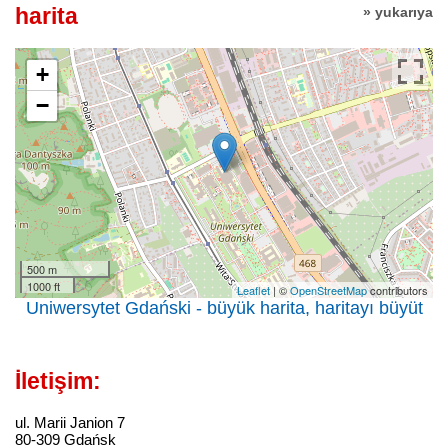
harita
» yukarıya
+
−
500 m
1000 ft
Leaflet
| ©
OpenStreetMap
contributors
Uniwersytet Gdański - büyük harita, haritayı büyüt
İletişim:
ul. Marii Janion 7
80-309 Gdańsk