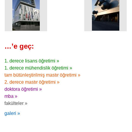
…’e geç:
1. derece lisans öğretimi »
1. derece mühendislik öğretimi »
tam bütünleştirilmiş mastır öğretimi »
2. derece mastır öğretimi »
doktora öğretimi »
mba »
fakülteler »
galeri »