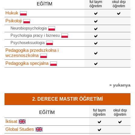
ful taym
okul dışı
EĞITIM
öğretim
öğretim
Hukuk
Psikoloji
Neurobiopsychologia
Psychologia pracy i biznesu
Psychoseksuologia
Pedagogika przedszkolna i
wczesnoszkolna
Pedagogika specjalna
» yukarıya
2. DERECE MASTIR ÖĞRETIMI
ful taym
okul dışı
EĞITIM
öğretim
öğretim
İktisat
Global Studies