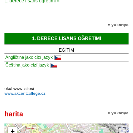
1. derece lisans öğretimi »
» yukarıya
1. DERECE LISANS ÖĞRETIMI
EĞITIM
Angličtina jako cizí jazyk
Čeština jako cizí jazyk
okul www. sitesi:
www.akcentcollege.cz
harita
» yukarıya
+