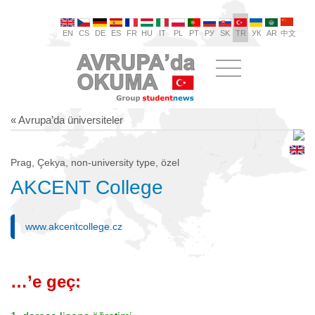
EN
CS
DE
ES
FR
HU
IT
PL
PT
РУ
SK
TR
УК
AR
中文
« Avrupa’da üniversiteler
Prag, Çekya, non-university type, özel
AKCENT College
www.akcentcollege.cz
…’e geç: