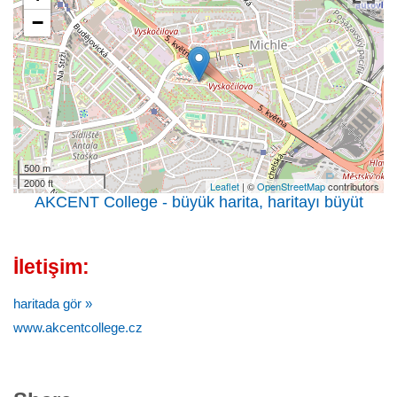
−
500 m
2000 ft
Leaflet
| ©
OpenStreetMap
contributors
AKCENT College - büyük harita, haritayı büyüt
İletişim:
haritada gör »
www.akcentcollege.cz