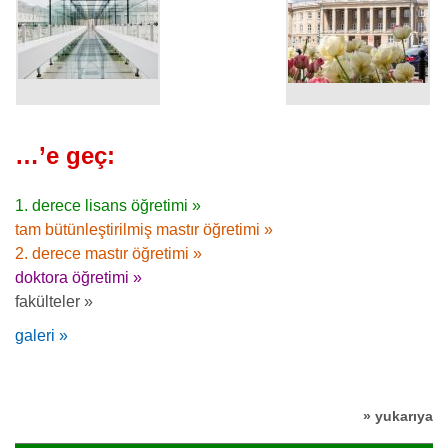
…’e geç:
1. derece lisans öğretimi »
tam bütünleştirilmiş mastır öğretimi »
2. derece mastır öğretimi »
doktora öğretimi »
fakülteler »
galeri »
» yukarıya