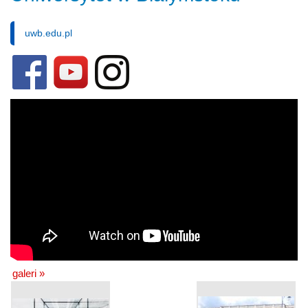
uwb.edu.pl
galeri »