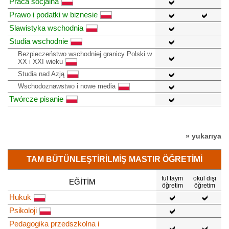
Praca socjalna
Prawo i podatki w biznesie
Slawistyka wschodnia
Studia wschodnie
Bezpieczeństwo wschodniej granicy Polski w
XX i XXI wieku
Studia nad Azją
Wschodoznawstwo i nowe media
Twórcze pisanie
» yukarıya
TAM BÜTÜNLEŞTIRILMIŞ MASTIR ÖĞRETIMI
ful taym
okul dışı
EĞITIM
öğretim
öğretim
Hukuk
Psikoloji
Pedagogika przedszkolna i