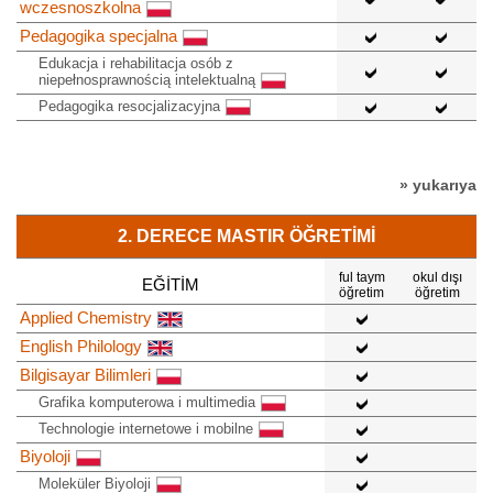
wczesnoszkolna
Pedagogika specjalna
Edukacja i rehabilitacja osób z
niepełnosprawnością intelektualną
Pedagogika resocjalizacyjna
» yukarıya
2. DERECE MASTIR ÖĞRETIMI
ful taym
okul dışı
EĞITIM
öğretim
öğretim
Applied Chemistry
English Philology
Bilgisayar Bilimleri
Grafika komputerowa i multimedia
Technologie internetowe i mobilne
Biyoloji
Moleküler Biyoloji