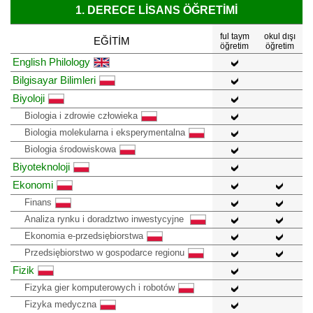
1. DERECE LISANS ÖĞRETIMI
ful taym
okul dışı
EĞITIM
öğretim
öğretim
English Philology
Bilgisayar Bilimleri
Biyoloji
Biologia i zdrowie człowieka
Biologia molekularna i eksperymentalna
Biologia środowiskowa
Biyoteknoloji
Ekonomi
Finans
Analiza rynku i doradztwo inwestycyjne
Ekonomia e-przedsiębiorstwa
Przedsiębiorstwo w gospodarce regionu
Fizik
Fizyka gier komputerowych i robotów
Fizyka medyczna