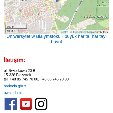
500 m
1000 ft
Leaflet
| ©
OpenStreetMap
contributors
Uniwersytet w Białymstoku - büyük harita, haritayı
büyüt
İletişim:
ul. Świerkowa 20 B
15-328 Białystok
tel. +48 85 745 70 00, +48 85 745 70 80
haritada gör »
uwb.edu.pl