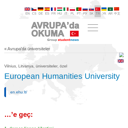
EN
CS
DE
ES
FR
HU
IT
PL
PT
РУ
SK
TR
УК
AR
中文
« Avrupa’da üniversiteler
Vilnius, Litvanya, üniversiteler, özel
European Humanities University
en.ehu.lt/
…’e geç: