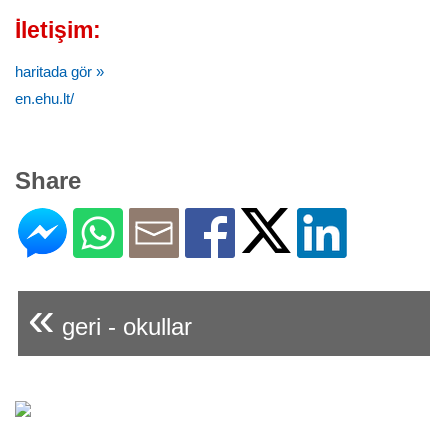
İletişim:
haritada gör »
en.ehu.lt/
Share
«
geri - okullar