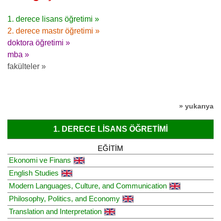
1. derece lisans öğretimi »
2. derece mastır öğretimi »
doktora öğretimi »
mba »
fakülteler »
» yukarıya
1. DERECE LISANS ÖĞRETIMI
EĞITIM
Ekonomi ve Finans
English Studies
Modern Languages, Culture, and Communication
Philosophy, Politics, and Economy
Translation and Interpretation