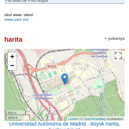
Facultad de Psicología
okul www. sitesi:
www.uam.es/
harita
» yukarıya
+
−
500 m
2000 ft
Leaflet
| ©
OpenStreetMap
contributors
Universidad Autónoma de Madrid - büyük harita,