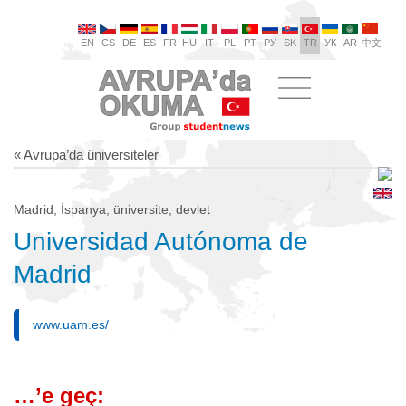
EN
CS
DE
ES
FR
HU
IT
PL
PT
РУ
SK
TR
УК
AR
中文
« Avrupa’da üniversiteler
Madrid, İspanya, üniversite, devlet
Universidad Autónoma de
Madrid
www.uam.es/
…’e geç: