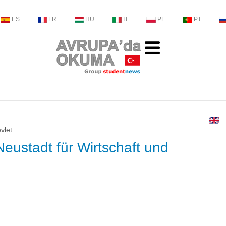
ES
FR
HU
IT
PL
PT
vlet
ustadt für Wirtschaft und