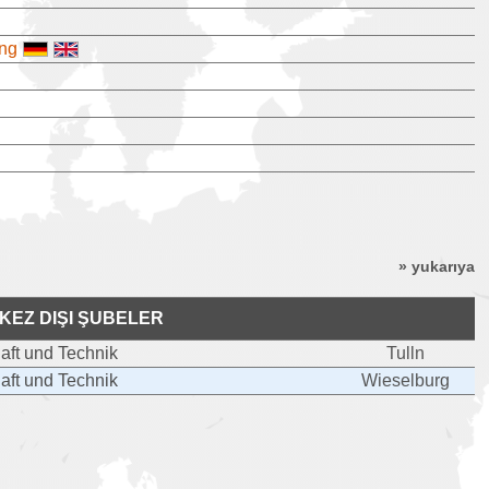
ung
» yukarıya
KEZ DIŞI ŞUBELER
aft und Technik
Tulln
aft und Technik
Wieselburg