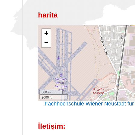
harita
+
−
500 m
2000 ft
Fachhochschule Wiener Neustadt für Wi
İletişim: