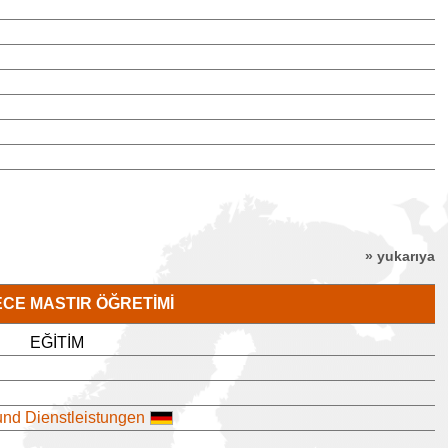
» yukarıya
ECE MASTIR ÖĞRETIMI
EĞITIM
und Dienstleistungen