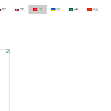
РУ
SK
TR
УК
AR
中文