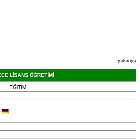
» yukarıya
ECE LISANS ÖĞRETIMI
EĞITIM