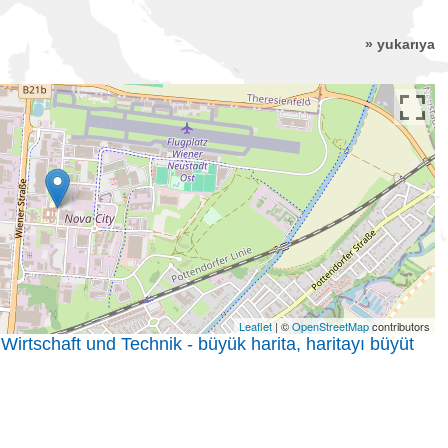
» yukarıya
Leaflet
| ©
OpenStreetMap
contributors
rtschaft und Technik - büyük harita, haritayı büyüt