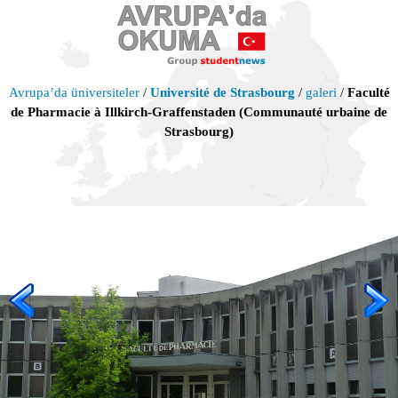
Avrupa’da üniversiteler
/
Université de Strasbourg
/
galeri
/
Faculté
de Pharmacie à Illkirch-Graffenstaden (Communauté urbaine de
Strasbourg)