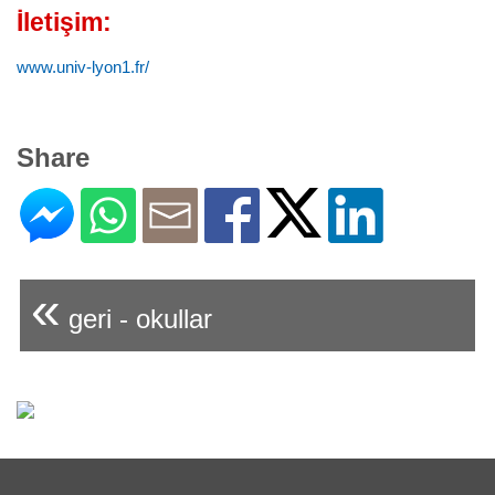
İletişim:
www.univ-lyon1.fr/
Share
«
geri - okullar