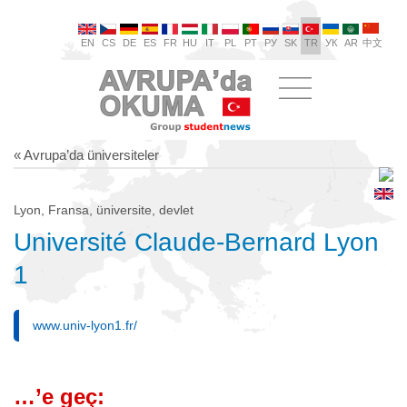
EN
CS
DE
ES
FR
HU
IT
PL
PT
РУ
SK
TR
УК
AR
中文
« Avrupa’da üniversiteler
Lyon, Fransa, üniversite, devlet
Université Claude-Bernard Lyon
1
www.univ-lyon1.fr/
…’e geç: