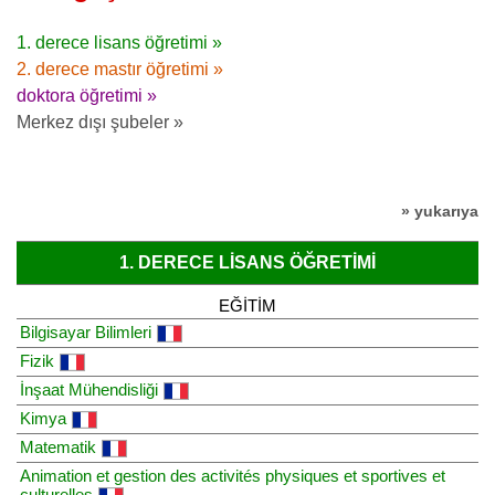
1. derece lisans öğretimi »
2. derece mastır öğretimi »
doktora öğretimi »
Merkez dışı şubeler »
» yukarıya
1. DERECE LISANS ÖĞRETIMI
EĞITIM
Bilgisayar Bilimleri
Fizik
İnşaat Mühendisliği
Kimya
Matematik
Animation et gestion des activités physiques et sportives et
culturelles