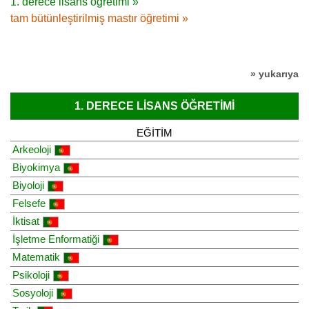
1. derece lisans öğretimi »
tam bütünleştirilmiş mastır öğretimi »
» yukarıya
1. DERECE LISANS ÖĞRETIMI
EĞITIM
Arkeoloji
Biyokimya
Biyoloji
Felsefe
İktisat
İşletme Enformatiği
Matematik
Psikoloji
Sosyoloji