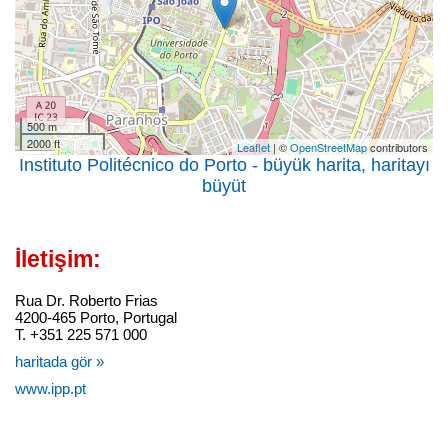
500 m
2000 ft
Leaflet
| ©
OpenStreetMap
contributors
Instituto Politécnico do Porto - büyük harita, haritayı
büyüt
İletişim:
Rua Dr. Roberto Frias
4200-465 Porto, Portugal
T. +351 225 571 000
haritada gör »
www.ipp.pt