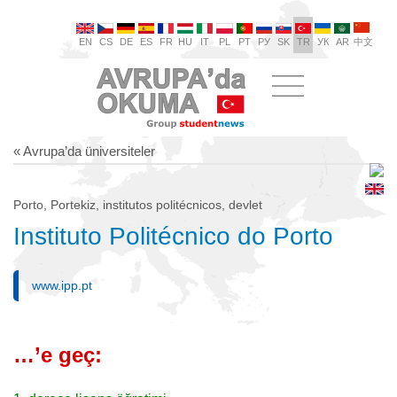
EN
CS
DE
ES
FR
HU
IT
PL
PT
РУ
SK
TR
УК
AR
中文
« Avrupa’da üniversiteler
Porto, Portekiz, institutos politécnicos, devlet
Instituto Politécnico do Porto
www.ipp.pt
…’e geç: