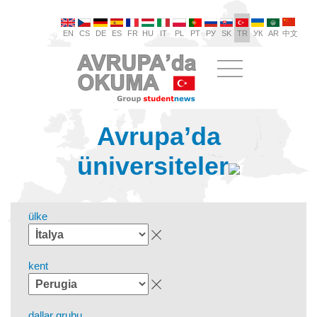
EN
CS
DE
ES
FR
HU
IT
PL
PT
РУ
SK
TR
УК
AR
中文
Avrupa’da
üniversiteler
ülke
kent
dallar grubu