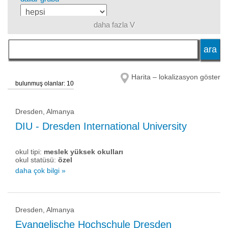
daha fazla V
dil
eğitim sistemi
Harita – lokalizasyon göster
bulunmuş olanlar: 10
akademik unvan
Dresden, Almanya
DIU - Dresden International University
okul tipi
okul tipi:
meslek yüksek okulları
okul statüsü:
özel
daha çok bilgi »
okul statüsü
Dresden, Almanya
Evangelische Hochschule Dresden