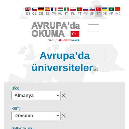
EN
CS
DE
ES
FR
HU
IT
PL
PT
РУ
SK
TR
УК
AR
中文
Avrupa’da
üniversiteler
ülke
kent
dallar grubu