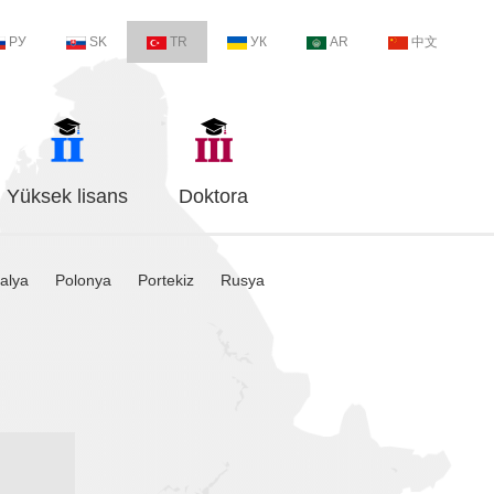
РУ
SK
TR
УК
AR
中文
Yüksek lisans
Doktora
talya
Polonya
Portekiz
Rusya