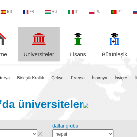
ES
FR
HU
IT
PL
PT
me
Üniversiteler
Lisans
Bütünleşik
turya
Birleşik Krallık
Çekya
Fransa
İspanya
İsviçre
İ
da üniversiteler
dallar grubu