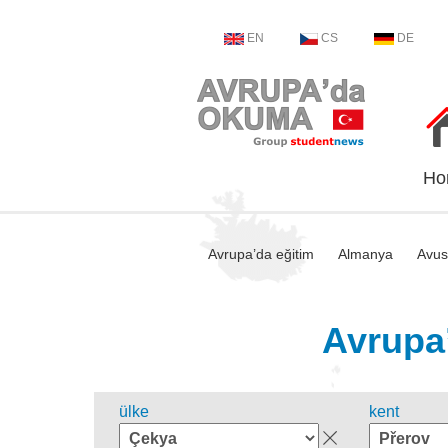
EN
CS
DE
Ho
Avrupa’da eğitim
Almanya
Avus
Avrupa’
ülke
kent