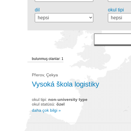
dil
okul tipi
bulunmuş olanlar: 1
Přerov, Çekya
Vysoká škola logistiky
okul tipi:
non-university type
okul statüsü:
özel
daha çok bilgi »