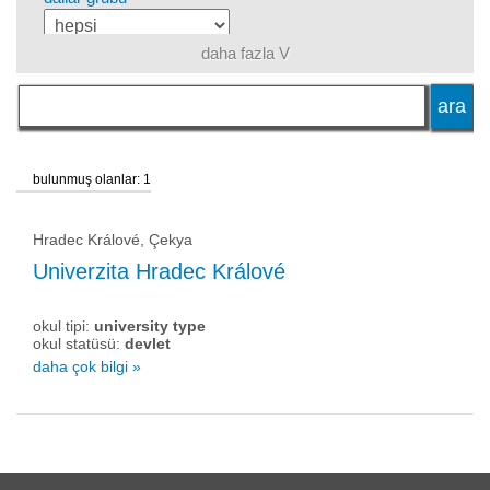
daha fazla V
dil
okul tipi
bulunmuş olanlar: 1
okul statüsü
Hradec Králové, Çekya
Univerzita Hradec Králové
okul tipi:
university type
okul statüsü:
devlet
daha çok bilgi »