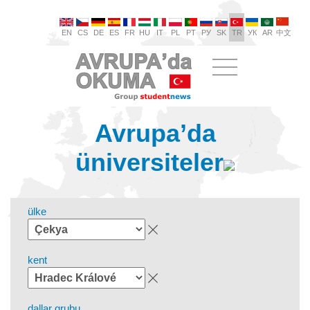
EN
CS
DE
ES
FR
HU
IT
PL
PT
РУ
SK
TR
УК
AR
中文
Avrupa’da
üniversiteler
ülke
kent
dallar grubu